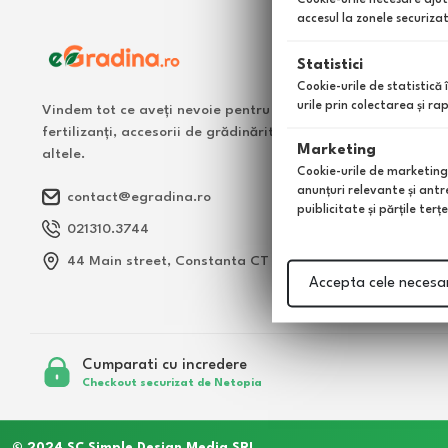
accesul la zonele securiza
Statistici
Cookie-urile de statistică 
urile prin colectarea şi r
Vindem tot ce aveți nevoie pentru grădina dumneavoastră: 
fertilizanți, accesorii de grădinărit, îngrășăminte pentru gaz
Marketing
altele.
Cookie-urile de marketing s
anunţuri relevante şi antr
contact@egradina.ro
puiblicitate şi părţile ter
021310.3744
44 Main street, Constanta CT
Accepta cele necesa
Cumparati cu incredere
Checkout securizat de Netopia
© 2024 SC Simple Design Media SRL