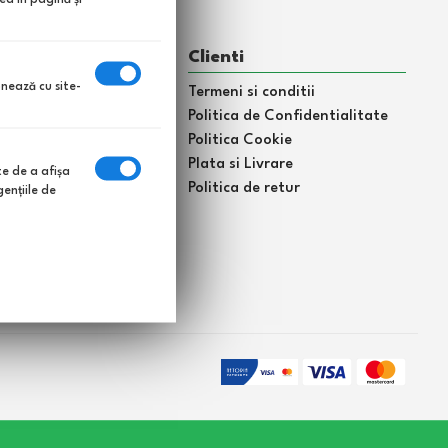
matii
Clienti
onează cu site-
Termeni si conditii
i
Politica de Confidentialitate
grijire gazon
Politica Cookie
t
Plata si Livrare
te de a afişa
 meu
Politica de retur
enţiile de