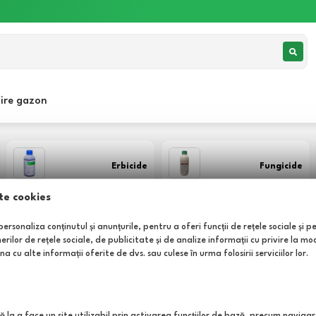
jire gazon
Erbicide
Fungicide
te cookies
ersonaliza conținutul și anunțurile, pentru a oferi funcții de rețele sociale și p
lor de rețele sociale, de publicitate și de analize informații cu privire la modul
icide
a cu alte informații oferite de dvs. sau culese în urma folosirii serviciilor lor.
ă la a face un site utilizabil prin activarea funcţiilor de bază, precum navigar