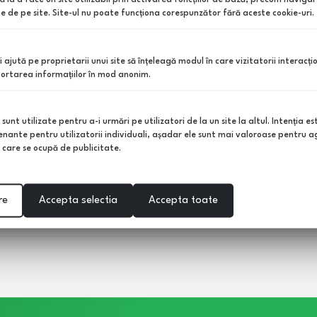
te de pe site. Site-ul nu poate funcţiona corespunzător fără aceste cookie-uri.
Categorii
Infor
îi ajută pe proprietarii unui site să înţeleagă modul în care vizitatorii interacţi
Ingrijirea gazonului
Oferte
aportarea informaţiilor în mod anonim.
semințe,
Insecticide, erbicide, fungicide
Noutat
on și multe
Ingrasaminte plante
Ghid in
Seminte de gradina, flori,
Contac
unt utilizate pentru a-i urmări pe utilizatori de la un site la altul. Intenţia es
bulbi
Contul
enante pentru utilizatorii individuali, aşadar ele sunt mai valoroase pentru ag
ţe care se ocupă de publicitate.
Pachete tratament
Impotriva daunatorilor
Unelte si scule de gradina
re
Accepta selectia
Accepta toate
Roboti