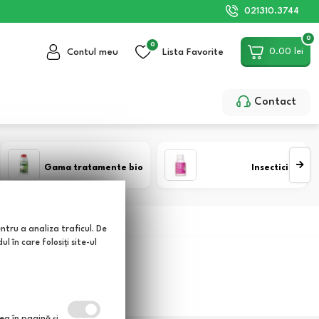
021310.3744
0
0
0.00
lei
Contul meu
Lista Favorite
Contact
Gama tratamente bio
Insecticide
entru a analiza traficul. De
 în care folosiți site-ul
ea în pagină şi