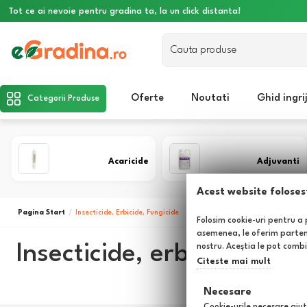
Tot ce ai nevoie pentru gradina ta, la un click distanta!
Oferte
Noutati
Ghid ingri
Categorii Produse
Acaricide
Adjuvanti
Acest website foloses
Pagina Start
Insecticide, Erbicide, Fungicide
Folosim cookie-uri pentru a p
asemenea, le oferim parteneri
Insecticide, erbicide, fung
nostru. Aceștia le pot combin
Citeste mai mult
Necesare
Cookie-urile necesare ajut