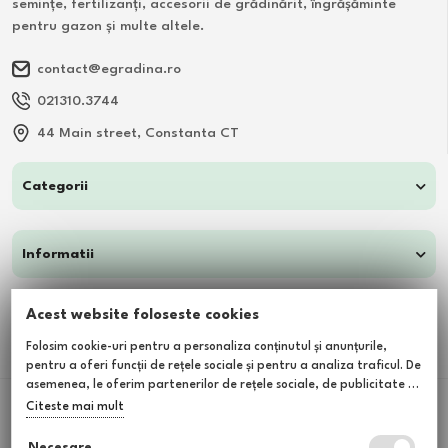
semințe, fertilizanți, accesorii de grădinărit, îngrășăminte
pentru gazon și multe altele.
contact@egradina.ro
021310.3744
44 Main street, Constanta CT
Categorii
Informatii
Acest website foloseste cookies
Clienti
Folosim cookie-uri pentru a personaliza conținutul și anunțurile,
pentru a oferi funcții de rețele sociale și pentru a analiza traficul. De
asemenea, le oferim partenerilor de rețele sociale, de publicitate și
de analize informații cu privire la modul în care folosiți site-ul nostru.
Citeste mai mult
Cumparati cu incredere
Aceștia le pot combina cu alte informații oferite de dvs. sau culese
Checkout securizat de Netopia
în urma folosirii serviciilor lor.
Necesare