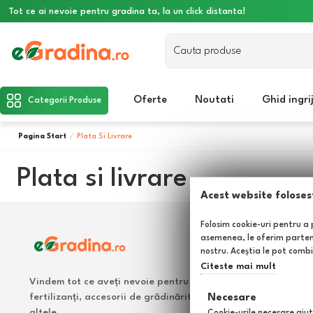
Tot ce ai nevoie pentru gradina ta, la un click distanta!
Oferte
Noutati
Ghid ingri
Categorii Produse
Pagina Start
Plata Si Livrare
Plata si livrare
Acest website foloses
Folosim cookie-uri pentru a p
asemenea, le oferim parteneri
nostru. Aceștia le pot combin
Citeste mai mult
Vindem tot ce aveți nevoie pentru grădina dumneavoastră: 
fertilizanți, accesorii de grădinărit, îngrășăminte pentru gaz
Necesare
altele.
Cookie-urile necesare ajut