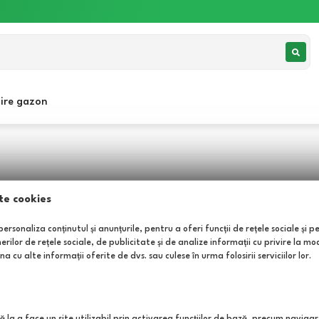
jire gazon
te cookies
ersonaliza conținutul și anunțurile, pentru a oferi funcții de rețele sociale și p
lor de rețele sociale, de publicitate și de analize informații cu privire la modul
Categorii
Infor
a cu alte informații oferite de dvs. sau culese în urma folosirii serviciilor lor.
Ingrijirea gazonului
Oferte
semințe,
Insecticide, erbicide, fungicide
Noutat
on și multe
Ingrasaminte plante
Ghid in
ă la a face un site utilizabil prin activarea funcţiilor de bază, precum navigar