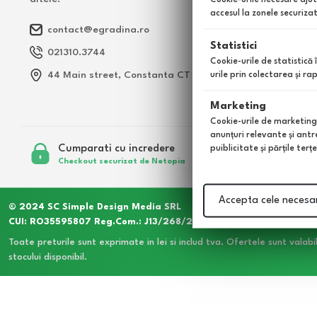
accesul la zonele securiza
contact@egradina.ro
Statistici
021310.3744
Cookie-urile de statistică 
44 Main street, Constanta CT
urile prin colectarea şi r
Marketing
Cookie-urile de marketing s
anunţuri relevante şi antr
Cumparati cu incredere
puiblicitate şi părţile ter
Checkout securizat de Netopia
Accepta cele necesa
© 2024 SC Simple Design Media SRL
CUI: RO35595807 Reg.Com.: J13/268/2016
Toate preturile sunt exprimate in lei si includ tva. Ofertele sunt valabil
stocului disponibil.