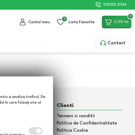
021310.3744
0
0
0.00
lei
Contul meu
Lista Favorite
Contact
entru a analiza traficul. De
 în care folosiți site-ul
matii
Clienti
Termeni si conditii
i
Politica de Confidentialitate
grijire gazon
Politica Cookie
ea în pagină şi