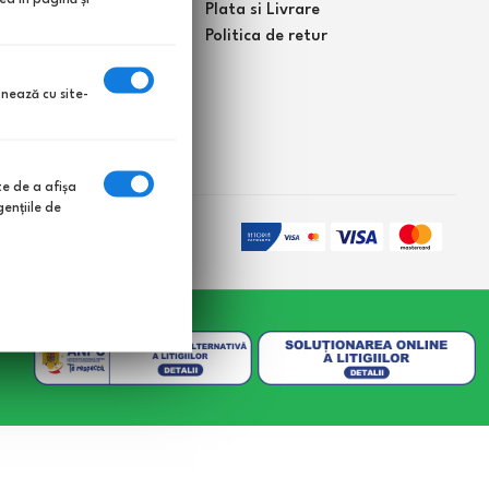
t
Plata si Livrare
 meu
Politica de retur
onează cu site-
te de a afişa
enţiile de