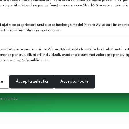
Seminte de gradina, flori,
Contac
te de pe site. Site-ul nu poate funcţiona corespunzător fără aceste cookie-uri.
bulbi
Contul
Pachete tratament
Impotriva daunatorilor
îi ajută pe proprietarii unui site să înţeleagă modul în care vizitatorii interacţi
Unelte si scule de gradina
aportarea informaţiilor în mod anonim.
Roboti
unt utilizate pentru a-i urmări pe utilizatori de la un site la altul. Intenţia es
enante pentru utilizatorii individuali, aşadar ele sunt mai valoroase pentru ag
ţe care se ocupă de publicitate.
re
Accepta selectia
Accepta toate
e in limita